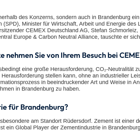
nerhalb des Konzerns, sondern auch in Brandenburg ei
h (SPD), Minister für Wirtschaft, Arbeit und Energie de
orsitzender CEMEX Deutschland AG, Stefan Schmorleiz, 
tral Europe & Carbon Neutral Alliance, tauschte er sic
cke nehmen Sie von Ihrem Besuch bei CEME
ssbedingt eine große Herausforderung, CO₂-Neutralität z
hen Herausforderung stellen kann, ohne an industrieller
ationsprozess in beeindruckender Art und Weise in Ang
nehmen in Brandenburg zu haben.
ie für Brandenburg?
sbesondere am Standort Rüdersdorf. Zement ist einer der
t ein Global Player der Zementindustrie in Brandenbur