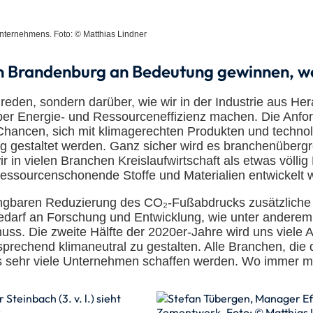
nternehmens. Foto: © Matthias Lindner
in Brandenburg an Bedeutung gewinnen, we
r reden, sondern darüber, wie wir in der Industrie au
 Energie- und Ressourceneffizienz machen. Die Anforde
 Chancen, sich mit klimagerechten Produkten und techn
g gestaltet werden. Ganz sicher wird es branchenübergr
r in vielen Branchen Kreislaufwirtschaft als etwas völli
essourcenschonende Stoffe und Materialien entwickelt 
ingbaren Reduzierung des CO₂-Fußabdrucks zusätzliche 
Bedarf an Forschung und Entwicklung, wie unter anderem d
muss. Die zweite Hälfte der 2020er-Jahre wird uns viel
sprechend klimaneutral zu gestalten. Alle Branchen, di
s sehr viele Unternehmen schaffen werden. Wo immer mögl