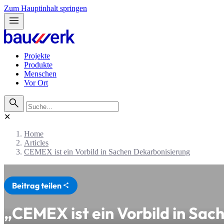
Zum Hauptinhalt springen
menu
Projekte
Produkte
Menschen
Vor Ort
search
✕
Home
Articles
CEMEX ist ein Vorbild in Sachen Dekarbonisierung
Beitrag teilen
share
„CEMEX ist ein Vorbild in Sac