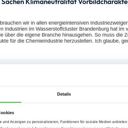
n Sachen Klimaneutralität Vorbildcharakt
rauchen wir in allen energieintensiven Industriezweige
Industrien im Wasserstoffcluster Brandenburg hat im v
, die über die eigene Branche hinausgehen. So muss die 
kte für die Chemieindustrie herzustellen. Ich glaube, ge
Auf dem Weg z
Details
category missing
Die Basis nachhaltiger Baup
Cookies
CEMEX geht mit einer globa
 und Anzeigen zu personalisieren, Funktionen für soziale Medien anbieten 
Action“, voran und strebt d