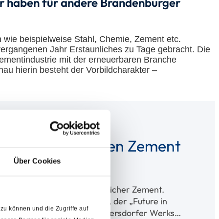
er haben für andere Brandenburger
n wie beispielweise Stahl, Chemie, Zement etc.
ergangenen Jahr Erstaunliches zu Tage gebracht. Die
Zementindustrie mit der erneuerbaren Branche
nau hierin besteht der Vorbildcharakter –
um klimaneutralen Zement
Über Cookies
rojekte ist ein umweltfreundlicher Zement.
len Unternehmensstrategie, der „Future in
zu können und die Zugriffe auf
ie CO₂-Neutralität seines Rüdersdorfer Werks