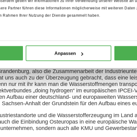
ußerdem geben wir Informationen zu Ihrer Verwendung unserer Website an un
bereits für 2030 an.
ere Partner führen diese Informationen möglicherweise mit weiteren Daten
2022
Menschen
CO₂-neutra
e im Rahmen Ihrer Nutzung der Dienste gesammelt haben.
Anpassen
es in diesem Bereich und wie unterstützt 
 Brandenburg, also die Zusammenarbeit der Industrieun
at uns auch zu der Überzeugung gebracht, dass eine leis
nn nur mit ihr kann man die Wasserstoffmengen transport
jektverbundes „doing hydrogen“ im europäischen IPCEI-
en Aufbau einer deutschland- und europaweiten Wasserstof
achsen-Anhalt der Grundstein für den Aufbau eines eu
dustriestandorte und die Wasserstofferzeugung im Land a
uch die Einbindung Osteuropas in eine europäische Wass
strieunternehmen, sondern auch alle KMU und Gewerbest