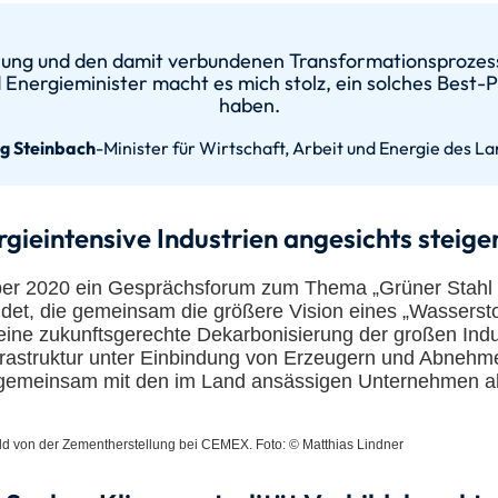
ng und den damit verbundenen Transformationsprozess 
 Energieminister macht es mich stolz, ein solches Best
haben.
rg Steinbach
-
Minister für Wirtschaft, Arbeit und Energie des 
gieintensive Industrien angesichts steig
er 2020 ein Gesprächsforum zum Thema „Grüner Stahl in 
bildet, die gemeinsam die größere Vision eines „Wasserst
ne zukunftsgerechte Dekarbonisierung der großen Indus
rastruktur unter Einbindung von Erzeugern und Abnehmern
o gemeinsam mit den im Land ansässigen Unternehmen ak
Bild von der Zementherstellung bei CEMEX. Foto: © Matthias Lindner