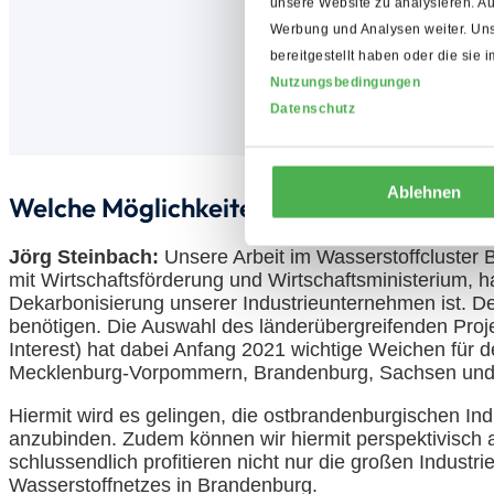
unsere Website zu analysieren. A
Werbung und Analysen weiter. Uns
bereitgestellt haben oder die si
Nutzungsbedingungen
Datenschutz
Ablehnen
Welche Möglichkeiten für Synergien gibt 
Jörg Steinbach:
Unsere Arbeit im Wasserstoffcluster
mit Wirtschaftsförderung und Wirtschaftsministerium, h
Dekarbonisierung unserer Industrieunternehmen ist. De
benötigen. Die Auswahl des länderübergreifenden Pro
Interest) hat dabei Anfang 2021 wichtige Weichen für d
Mecklenburg-Vorpommern, Brandenburg, Sachsen und S
Hiermit wird es gelingen, die ostbrandenburgischen In
anzubinden. Zudem können wir hiermit perspektivisch a
schlussendlich profitieren nicht nur die großen Indu
Wasserstoffnetzes in Brandenburg.