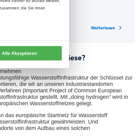
sere Partner für soziale Medien,
 zusammen, die Sie ihnen
l
Rüdersdorf
Innovation
Weiterlesen
arrow_forward_ios
Alle Akzeptieren
die Landesregierung diese?
ternehmen
tungsfähige Wasserstoffinfrastruktur der Schlüssel zur
ieren, die wir an unseren Industriestandorten
Verfahren (Important Project of Common European
finfrastruktur gestellt. Mit „doing hydrogen“ wird in
ropäischen Wasserstoffnetzes gelegt.
n das europäische Startnetz für Wasserstoff
erstoffinfrastruktur gewährleisten. Und
andorte von dem Aufbau eines solchen