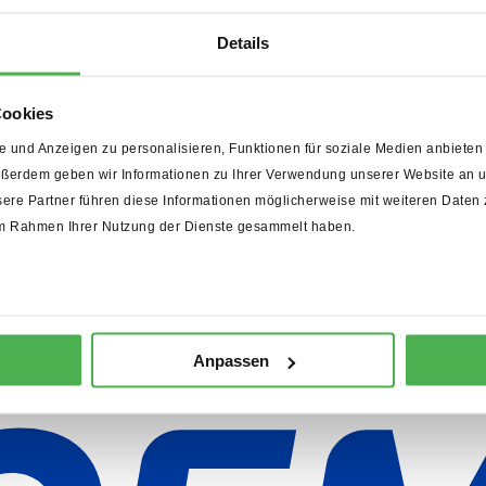
Details
Cookies
 und Anzeigen zu personalisieren, Funktionen für soziale Medien anbieten 
ußerdem geben wir Informationen zu Ihrer Verwendung unserer Website an un
ere Partner führen diese Informationen möglicherweise mit weiteren Daten
e im Rahmen Ihrer Nutzung der Dienste gesammelt haben.
gebenen Daten elektronisch erhoben und gespeichert werden. Ihre Date
 jederzeit unter communication.germany@cemex.com widerrufen. Im Fa
len verarbeiten wir Ihre Daten stets in Übereinstimmung mit den gelt
Anpassen